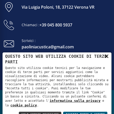
Via Luigia Poloni, 18, 37122 Verona VR
+39 045 800 5937
Chiamaci :
Scrivici :
paoliniacustica@gmail.com
×
QUESTO SITO WEB UTILIZZA COOKIE DI TERZE
Lun - Ven: 9:00 - 12:00 / 15:00 - 19:00
PARTI
Sab - Dom: Chiuso
Questo sito utilizza cookie tecnici per la navigazione e
cookie di terze parti per servizi aggiuntivi come la
visualizzazione di video. Alcuni cookie potrebbero
raccogliere informazioni per mostrarti pubblicità mirata e
tracciare la tua attività, installandosi solo cliccando su
"Accetta tutti i cookie". Puoi modificare le tue
preferenze in qualsiasi momento tramite il link "Cookie"
in basso a sinistra. Cliccando su un pulsante confermi di
Informativa sulla
Cookie
Accessibilità
informativa sulla privacy
aver letto e accettato l'
e
privacy
policy
cookie policy
la
.