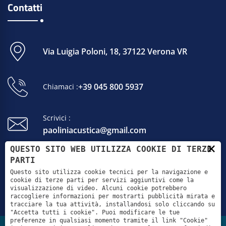
Contatti
Via Luigia Poloni, 18, 37122 Verona VR
+39 045 800 5937
Chiamaci :
Scrivici :
paoliniacustica@gmail.com
×
QUESTO SITO WEB UTILIZZA COOKIE DI TERZE
Lun - Ven: 9:00 - 12:00 / 15:00 - 19:00
PARTI
Sab - Dom: Chiuso
Questo sito utilizza cookie tecnici per la navigazione e
cookie di terze parti per servizi aggiuntivi come la
visualizzazione di video. Alcuni cookie potrebbero
raccogliere informazioni per mostrarti pubblicità mirata e
tracciare la tua attività, installandosi solo cliccando su
"Accetta tutti i cookie". Puoi modificare le tue
preferenze in qualsiasi momento tramite il link "Cookie"